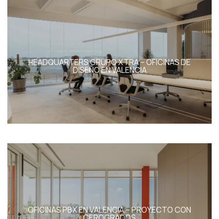
HEADQUARTERS GRUPO XTRA – OFICINAS DE
DISEÑO EN VALENCIA
Nosotros
Proyectos
Productos
Marcas
OFICINAS PBX EN VALENCIA – PROYECTO CON
CEROGRADOS