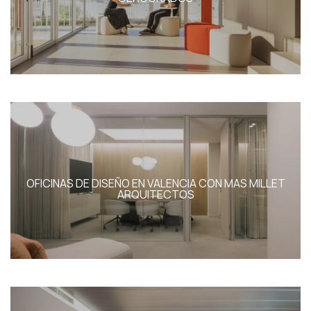
rvicios de equipamie
integral
Showroom
OFICINAS DE DISEÑO EN VALENCIA CON MAS MILLET
News
ARQUITECTOS
Contacta