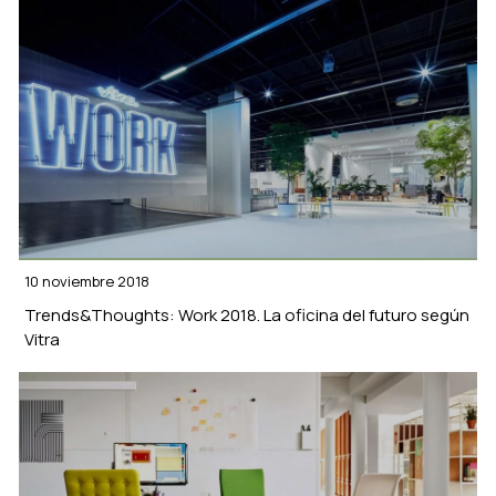
Nosotros
Proyectos
Productos
Marcas
Servicios de equipamiento integral
Showroom
10 noviembre 2018
News
Trends&Thoughts: Work 2018. La oficina del futuro según
Vitra
Contacta
ESPAÑOL
ENGLISH