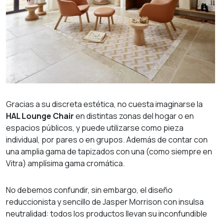
Nosotros
Proyectos
Productos
Gracias a su discreta estética, no cuesta imaginarse la
Marcas
HAL Lounge Chair
en distintas zonas del hogar o en
espacios públicos, y puede utilizarse como pieza
individual, por pares o en grupos. Además de contar con
rvicios de equipamie
una amplia gama de tapizados con una (como siempre en
Vitra) amplísima gama cromática.
integral
No debemos confundir, sin embargo, el diseño
reduccionista y sencillo de Jasper Morrison con insulsa
Showroom
neutralidad: todos los productos llevan su inconfundible