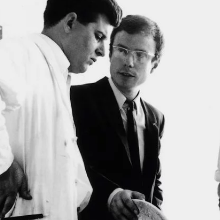
Showroom
News
Contacta
ESPAÑOL
ENGLISH