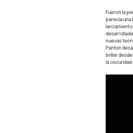
Fueron la pe
parecía una 
lanzamiento
desarrollada 
nuevas tecno
Panton desar
brillar desd
la oscuridad.