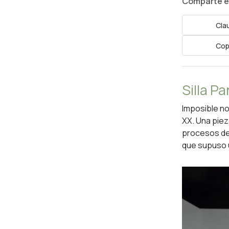
Comparte es
Cla
Cop
Silla P
Imposible no
XX. Una piez
procesos de f
que supuso u