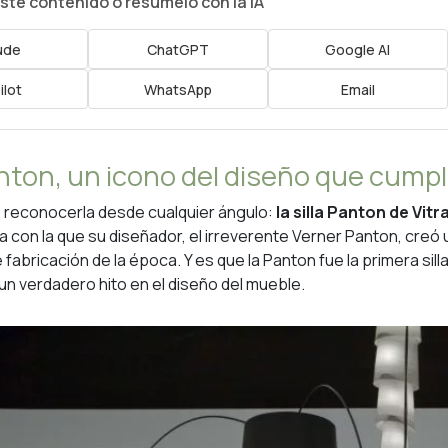
te contenido o resúmelo con la IA
ude
ChatGPT
Google AI
ilot
WhatsApp
Email
anton, un icono del diseño que cump
 reconocerla desde cualquier ángulo:
la silla Panton de Vitr
a con la que su diseñador, el irreverente Verner Panton, creó u
abricación de la época. Y es que la Panton fue la primera silla 
n verdadero hito en el diseño del mueble.