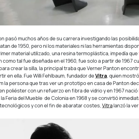
n pasó muchos años de su carrera investigando las posibilidad
atan de 1950, pero ni los materiales ni las herramientas dispon
imer material utilizado, una resina termoplástica, impedía que 
ton como tal fue diseñada en el 1960, fue solo a partir de 1967
para crear la silla, la principal traba que Verner Panton encont
rtir en ella. Fue Willi Fehlbaum, fundador de
Vitra
, quien mostró
m la persona que tras ver un prototipo en casa de Panton dec
Nosotros
en poliéster con un refuerzo en fibra de vidrio y en 1967 nació
Proyectos
la Feria del Mueble de Colonia en 1968 y se convirtió inmedia
tecnológicos y con el fin de abaratar costes,
Vitra
lanzó la ver
Productos
Marcas
Servicios de equipamiento integral